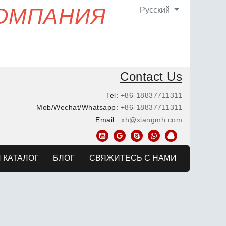
КОМПАНИЯ
Pусский
Contact Us
Tel:
+86-18837711311
Mob/Wechat/Whatsapp:
+86-18837711311
Email :
xh@xiangmh.com
 КАТАЛОГ
БЛОГ
СВЯЖИТЕСЬ С НАМИ