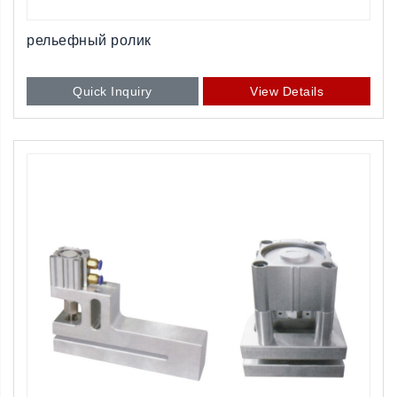
рельефный ролик
Quick Inquiry
View Details