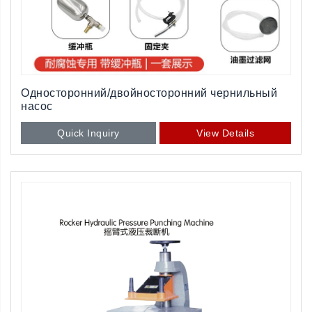
Односторонний/двойносторонний чернильный
насос
Quick Inquiry
View Details