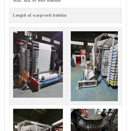
Max. dia. of weft
bobbin
11
0
Length of
warp/weft
bobbin
20