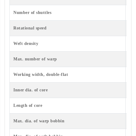
Number of shuttles
6
p
Rotational speed
12
0
Weft density
20
Max. n
umber of warp
72
Work
ing width
, double-flat
35
Inner
dia.
of core
3
8
Length
of core
23
Max. dia. of warp
bobbin
1
2