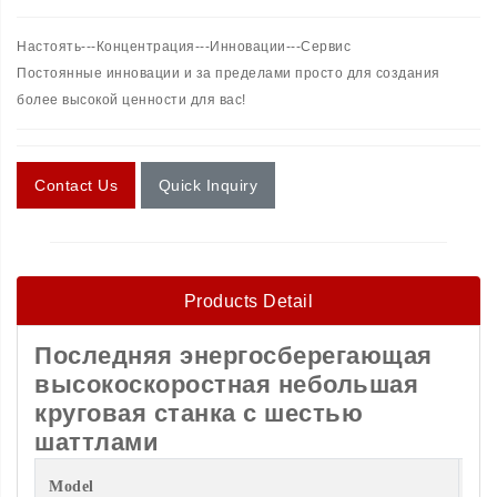
Настоять---Концентрация---Инновации---Сервис
Постоянные инновации и за пределами просто для создания
более высокой ценности для вас!
Contact Us
Quick Inquiry
Products Detail
Последняя энергосберегающая
высокоскоростная небольшая
круговая станка с шестью
шаттлами
Model
S-