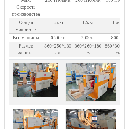
Max.
200 ПК/мин
200 ПК/мин
180 ПК/ми
Скорость
производства
Общая
12квт
12квт
15квт
мощность
Вес машины
6500кг
7000кг
8000кг
Размер
860*250*180
860*260*180
860*300*1
машины
см
см
см