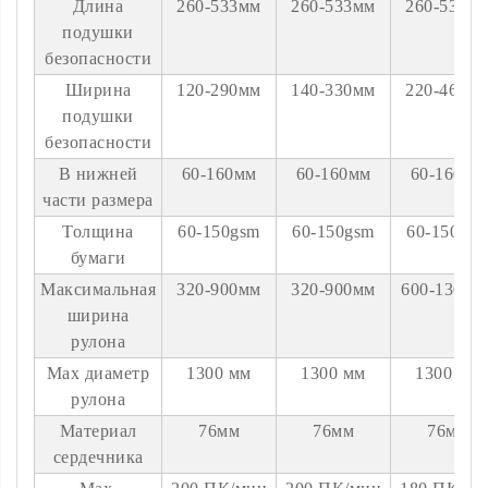
Длина
260-533мм
260-533мм
260-533м
подушки
безопасности
Ширина
120-290мм
140-330мм
220-460м
подушки
безопасности
В нижней
60-160мм
60-160мм
60-160мм
части размера
Толщина
60-150gsm
60-150gsm
60-150gs
бумаги
Максимальная
320-900мм
320-900мм
600-1300м
ширина
рулона
Max диаметр
1300 мм
1300 мм
1300 мм
рулона
Материал
76мм
76мм
76мм
сердечника