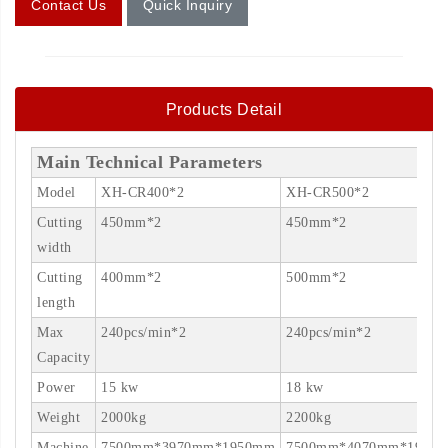
Contact Us
Quick Inquiry
Products Detail
Main Technical Parameters
Model
XH-CR400*2
XH-CR500*2
Cutting
450mm*2
450mm*2
width
Cutting
400mm*2
500mm*2
length
Max
240pcs/min*2
240pcs/min*2
Capacity
Power
15 kw
18 kw
Weight
2000kg
2200kg
Machine
7500mm*3970mm*1950mm
7500mm*4070mm*1950