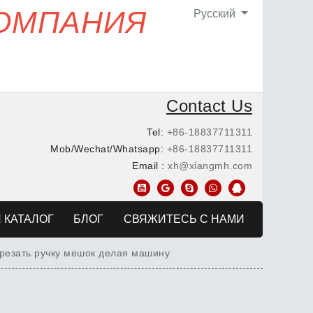
КОМПАНИЯ
Pусский
Contact Us
Tel:
+86-18837711311
Mob/Wechat/Whatsapp:
+86-18837711311
Email :
xh@xiangmh.com
 КАТАЛОГ
БЛОГ
СВЯЖИТЕСЬ С НАМИ
резать ручку мешок делая машину