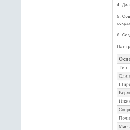
4. Ди
5. Общ
сохра
6. Со
Патч 
Осн
Тип
Длин
Шири
Верх
Нижн
Скор
Полн
Масс