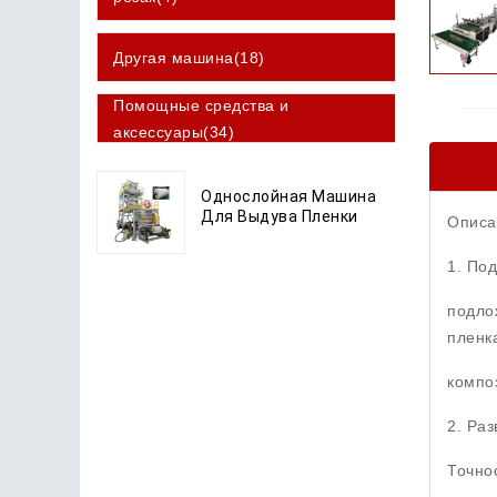
Другая машина(18)
Помощные средства и
аксессуары(34)
Однослойная Машина
Для Выдува Пленки
Описа
1. По
подло
пленк
компо
2. Ра
Точнос