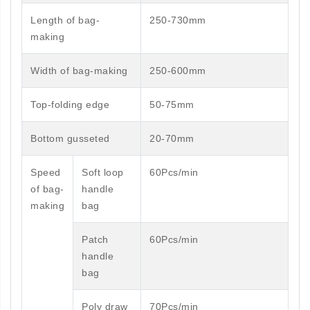
Length of bag-
250-730mm
making
Width of bag-making
250-600mm
Top-folding edge
50-75mm
Bottom gusseted
20-70mm
Speed
Soft loop
60Pcs/min
of bag-
handle
making
bag
Patch
60Pcs/min
handle
bag
Poly draw
70Pcs/min