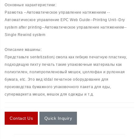
Основные характеристики:
Размотка --Автоматическое управление натяжением --
Автоматическое управление EPC Web Guide--Printing Unit--Dry
system after printing--Автоматическое управление натяжением--
Single Rewind system
Описание машины:
Представьте sentetizationj смола как гибкую печатную пластину,
подходящую пихту печать такие упаковочные материалы как
полиэтилен, полипропиленовый мешок, целлофан и рулонная
бумага, etc. Это вид iddal печатное оборудование для
производства бумажного упаковочного пакета для еды,
супермаркета мешок, мешок для одежды и т.д.
Contact Us
Quick Inquiry