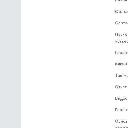
Скорос
Серти
После
устан
Гарант
Ключе
Тип м
Отчет
Видео
Гаран
Основ
двигат