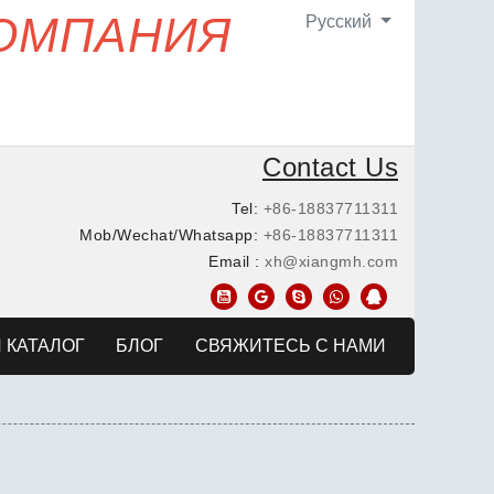
КОМПАНИЯ
Pусский
Contact Us
Tel:
+86-18837711311
Mob/Wechat/Whatsapp:
+86-18837711311
Email :
xh@xiangmh.com
 КАТАЛОГ
БЛОГ
СВЯЖИТЕСЬ С НАМИ