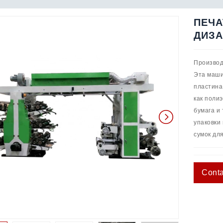
ПЕЧА
ДИЗА
Производ
Эта машин
пластина
как поли
бумага и
упаковки 
сумок для
Conta