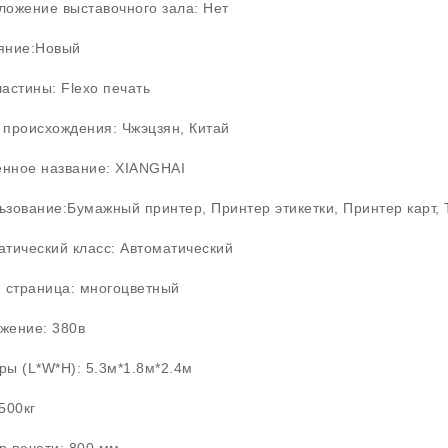
ложение выставочного зала: Нет
яние:Новый
астины: Flexo печать
 происхождения: Чжэцзян, Китай
нное название: XIANGHAI
ьзование:Бумажный принтер, Принтер этикетки, Принтер карт,
атический класс: Автоматический
и страница: многоцветный
жение: 380в
ры (L*W*H): 5.3м*1.8м*2.4м
500кг
р печати: 800 мм