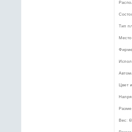
Распо
Состо
Тип пл
Место
Фирме
Испол
Автом
Цвет 
Напря
Разме
Вес: 6
Разме