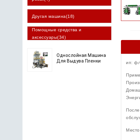
Другая машина(18)
Помощные средства и
аксессуары(34)
Однослойная Машина
Для Выдува Пленки
ип: ф
Приме
Произ
Домаш
Энерг
После
обслу
Место