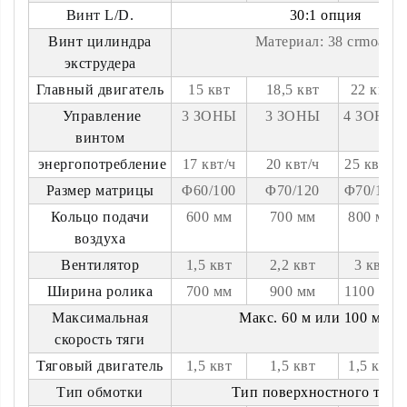
Винт L/D.
30:1 опция
Винт цилиндра
Материал: 38 crmoala
экструдера
Главный двигатель
15 квт
18,5 квт
22 квт
Управление
3 ЗОНЫ
3 ЗОНЫ
4 ЗОНЫ
винтом
энергопотребление
17 квт/ч
20 квт/ч
25 квт/ч
Размер матрицы
Φ60/100
Φ70/120
Φ70/150
Кольцо подачи
600 мм
700 мм
800 мм
воздуха
Вентилятор
1,5 квт
2,2 квт
3 квт
Ширина ролика
700 мм
900 мм
1100 мм
Максимальная
Макс. 60 м или 100 м/ми
скорость тяги
Тяговый двигатель
1,5 квт
1,5 квт
1,5 квт
Тип обмотки
Тип поверхностного трен