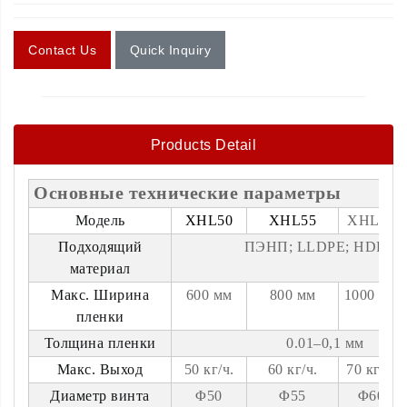
Contact Us
Quick Inquiry
Products Detail
Основные технические параметры
Модель
XHL50
XHL55
XHL60
Подходящий
ПЭНП; LLDPE; HDPE;
материал
Макс. Ширина
600 мм
800 мм
1000 мм
пленки
Толщина пленки
0.01–0,1 мм
Макс. Выход
50 кг/ч.
60 кг/ч.
70 кг/ч.
Диаметр винта
Φ50
Φ55
Φ60