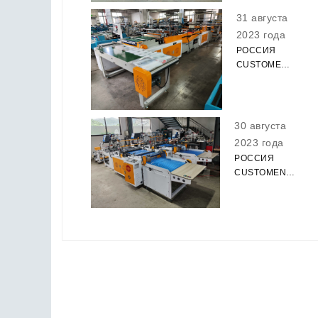
МАШИНА
ОБМОТКИ
31 августа
УСПЕШНОЕ
2023 года
ИСПЫТАНИЕ
РОССИЯ
CUSTOMENT
МОЛНИЯ
МЕШОК
ДЕЛАЯ
МАШИНУ
30 августа
УСПЕШНОЕ
2023 года
ИСПЫТАНИЕ
РОССИЯ
CUSTOMENT
КУРЬЕРСКИЙ
СУМКА
ДЕЛАЯ
МАШИНУ
УСПЕШНОЕ
ИСПЫТАНИЕ