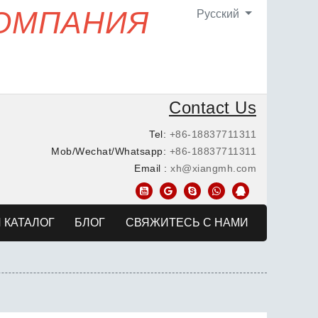
КОМПАНИЯ
Pусский
Contact Us
Tel:
+86-18837711311
Mob/Wechat/Whatsapp:
+86-18837711311
Email :
xh@xiangmh.com
 КАТАЛОГ
БЛОГ
СВЯЖИТЕСЬ С НАМИ