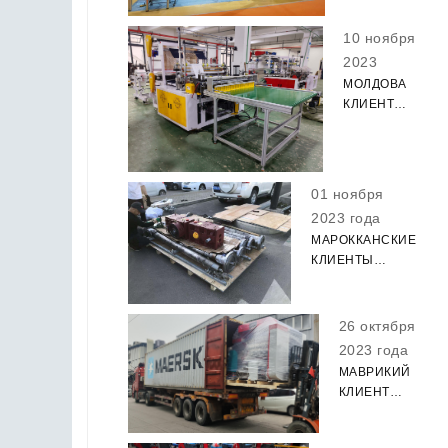
ПРОШЕЛ
ГЛАДКО!
10 ноября
2023
МОЛДОВА
КЛИЕНТ
ХОЛОДНОЙ
РЕЗКИ
МЕШОК
ДЕЛАЯ
01 ноября
МАШИНУ
2023 года
ОНЛАЙН
МАРОККАНСКИЕ
ТЕСТ
КЛИЕНТЫ
ЗАПЧАСТИ
БОСС ЛИЧНО
УПАКОВАЛ
26 октября
ДЕРЕВЯННЫЕ
2023 года
КОРПУСЫ И
МАВРИКИЙ
ДОСТАВИЛ
КЛИЕНТ
ТОВАР
РЕЗАЮЩАЯ
ВОВРЕМЯ.
МАШИНА