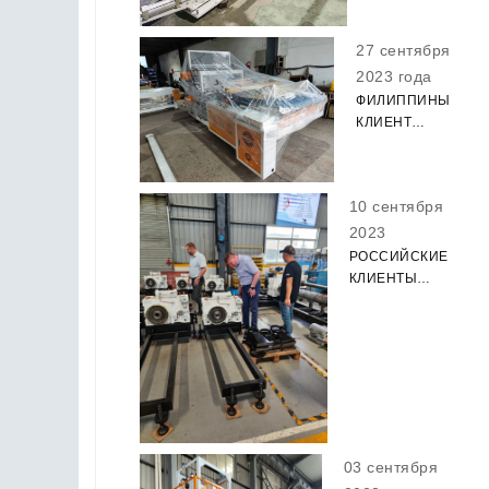
ТЕСТУ
400SPEED
27 сентября
НА ЛИНИИ
2023 года
ДЛЯ
ФИЛИППИНЫ
ПРОВЕРКИ
КЛИЕНТ
КЛИЕНТА.
СТОРОНА
УПЛОТНЕНИЯ
МЕШОК
10 сентября
ДЕЛАЯ
МАШИНУ
2023
ОТГРУЗКИ.
РОССИЙСКИЕ
КЛИЕНТЫ
ПОСЕЩАЮТ
ЗАВОДЫ
ОФЛАЙН И
ОБЩАЮТСЯ С
ИНЖЕНЕРАМИ.
03 сентября