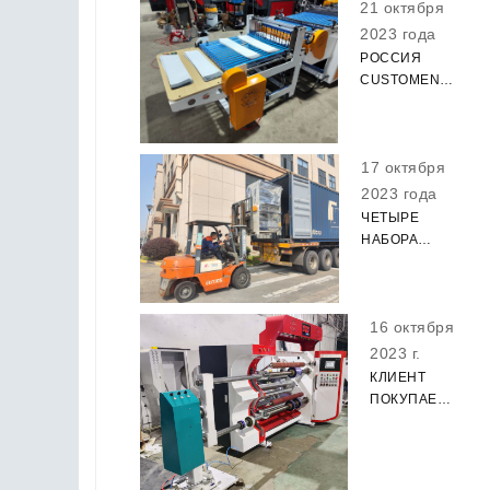
ДОСТАВИТЬ
21 октября
ТОВАРЫ.
2023 года
РОССИЯ
CUSTOMENT
СКЛАДНОЙ
СУМКИ
КУРЬЕРА
17 октября
ДЕЛАЯ
МАШИНУ
2023 года
УСПЕШНОЕ
ЧЕТЫРЕ
ИСПЫТАНИЕ!
НАБОРА
МАШИНЫ,
ОДИН
КОНТЕЙНЕР,
16 октября
БОГАТЫЙ
ОПЫТ
2023 г.
ЗАГРУЗКИ
КЛИЕНТ
КОНТЕЙНЕРА
ПОКУПАЕТ
ДЛЯ
РЕЗАЮЩУЮ
КЛИЕНТА
МАШИНУ
ЭКОНОМИТЬ
350SPEED
СТОИМОСТЬ.
МЫ ПО