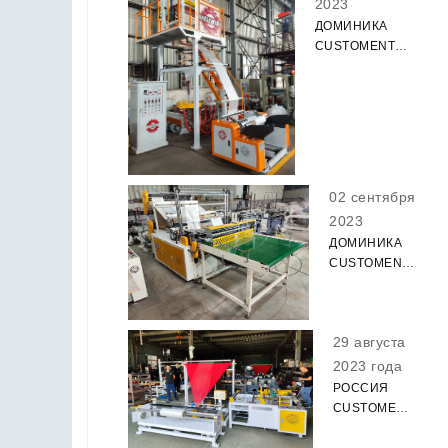
2023
ДОМИНИКА
CUSTOMENT
ОДНОСЛОЙНАЯ
ПЛЕНКА
ДУЮЩИЙ
МАШИНА
УСПЕШНОЕ
ИСПЫТАНИЕ!
02 сентября
2023
ДОМИНИКА
CUSTOMENT
ХОЛОДНОЙ
РЕЗКИ
МЕШОК
29 августа
ДЕЛАЯ
МАШИНУ
2023 года
УСПЕШНОЕ
РОССИЯ
ИСПЫТАНИЕ!
CUSTOMENT
СКЛАДНАЯ