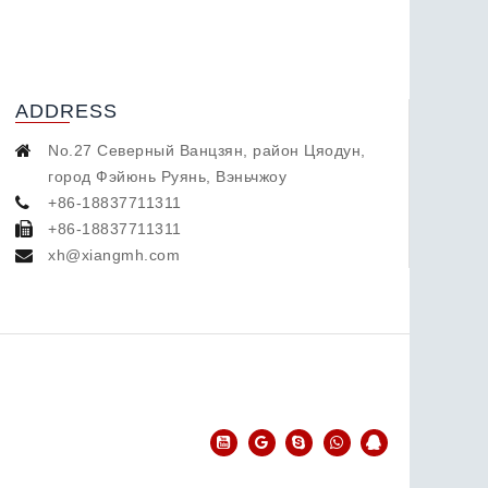
ADDRESS
No.27 Северный Ванцзян, район Цяодун,
город Фэйюнь Руянь, Вэньчжоу
+86-18837711311
+86-18837711311
xh@xiangmh.com