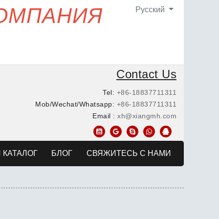
КОМПАНИЯ
Pусский
Contact Us
Tel:
+86-18837711311
Mob/Wechat/Whatsapp:
+86-18837711311
Email :
xh@xiangmh.com
 КАТАЛОГ
БЛОГ
СВЯЖИТЕСЬ С НАМИ